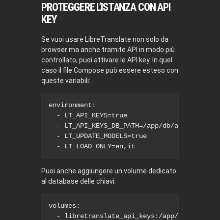
PROTEGGERE L’ISTANZA CON API
KEY
Se vuoi usare LibreTranslate non solo da
browser ma anche tramite API in modo più
controllato, puoi attivare le API key. In quel
caso il file Compose può essere esteso con
queste variabili:
environment:

  - LT_API_KEYS=true

  - LT_API_KEYS_DB_PATH=/app/db/api_keys.db

  - LT_UPDATE_MODELS=true

  - LT_LOAD_ONLY=en,it
Puoi anche aggiungere un volume dedicato
al database delle chiavi:
volumes:

  - libretranslate_api_keys:/app/db
