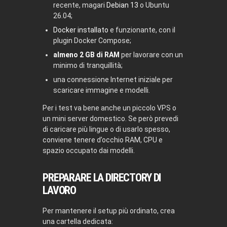
recente, magari
Debian 13
o Ubuntu
26.04;
Docker installato
e funzionante, con il
plugin Docker Compose;
almeno 2 GB di RAM
per lavorare con un
minimo di tranquillità;
una connessione Internet iniziale per
scaricare immagine e modelli.
Per i test va bene anche un piccolo VPS o
un mini server domestico. Se però prevedi
di caricare più lingue o di usarlo spesso,
conviene tenere d’occhio RAM, CPU e
spazio occupato dai modelli.
PREPARARE LA DIRECTORY DI
LAVORO
Per mantenere il setup più ordinato, crea
una cartella dedicata: