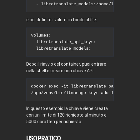
  - libretranslate_models:/home/libretransl
e poi definire i volumi in fondo al file:
volumes:

  libretranslate_api_keys:

  libretranslate_models:
Dopo il riavvio del container, puoi entrare
nella shell e creare una chiave API:
docker exec -it libretranslate bash

/app/venv/bin/ltmanage keys add 120 --char-
In questo esempio la chiave viene creata
con un limite di 120 richieste al minuto e
5000 caratteri per richiesta.
USO PRATICO