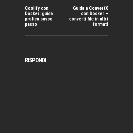
ARTICOLO
ARTICOLO
PRECEDENTE:
SUCCESSIVO:
Coolify con
Guida a ConvertX
Docker: guida
con Docker –
pratica passo
converti file in altri
passo
formati
RISPONDI