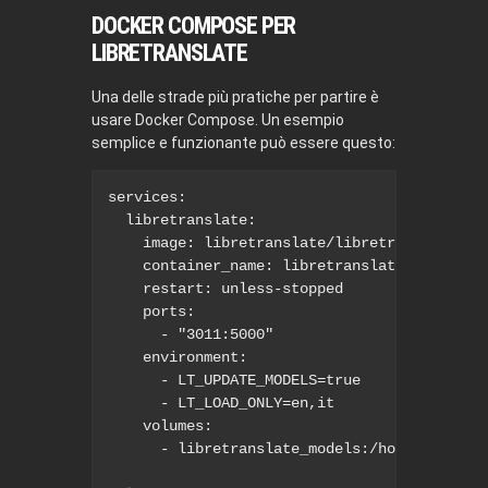
DOCKER COMPOSE PER
LIBRETRANSLATE
Una delle strade più pratiche per partire è
usare Docker Compose. Un esempio
semplice e funzionante può essere questo:
services:

  libretranslate:

    image: libretranslate/libretranslate:lat
    container_name: libretranslate

    restart: unless-stopped

    ports:

      - "3011:5000"

    environment:

      - LT_UPDATE_MODELS=true

      - LT_LOAD_ONLY=en,it

    volumes:

      - libretranslate_models:/home/libretra