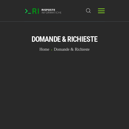
DOMANDE & RICHIESTE
HOME
DOMANDE & RICHIESTE
Home
Domande & Richieste
DOWNLOAD
BLOG
CHAT
FORUM
INFO