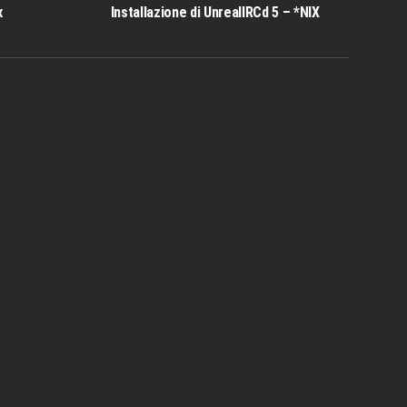
SUCCESSIVO:
x
Installazione di UnrealIRCd 5 – *NIX