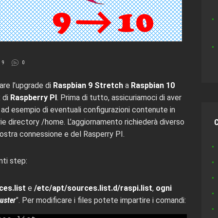
19
0
re l’upgrade di
Raspbian 9 Stretch
a
Raspbian 10
x di
Raspberry PI
. Prima di tutto, assicuriamoci di aver
i, ad esempio di eventuali configurazioni contenute in
rie directory /home. L’aggiornamento richiederà diverso
vostra connessione e del Rasperry PI.
nti step:
ces.list
e
/etc/apt/sources.list.d/raspi.list
,
ogni
uster
”. Per modificare i files potete impartire i comandi: