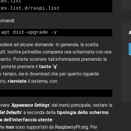
es.list

comandi:
 apt dist-upgrade -y
ondere ad alcune domande. In generale, la scelta
ault. Inoltre potrebbe comparire una schermata con una
amento. Potete scorrere tali informazioni premendo la
a potete premere il
tasto ‘q’
.
o tempo, sia in download che per quanto riguarda
ato,
riavviate
il sistema, con:
viare ‘
Appearance Settings
’ dal menù principale, visitare la
Set Defaults
’ a seconda della
tipologia dello schermo
a dell’interfaccia utente
.
che
non
sono supportati da
RaspberryPI.org
. Per