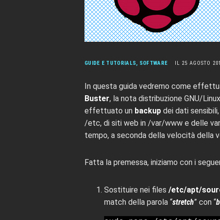
GUIDE E TUTORIALS
,
SOFTWARE
IL 25 AGOSTO 20
In questa guida vedremo come effettua
Buster
, la nota distribuzione GNU/Linu
effettuato un
backup
dei dati sensibil
/etc, di siti web in /var/www e delle va
tempo, a seconda della velocità della 
Fatta la premessa, iniziamo con i segue
Sostituire nei files
/etc/apt/sour
match della parola “
stretch
” con “
b