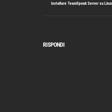
PRECEDENTE:
Installare TeamSpeak Server su Linu
RISPONDI