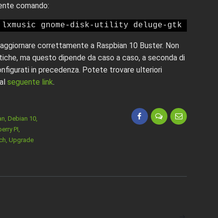
uente comando:
 lxmusic gnome-disk-utility deluge-gtk evince
 aggiornare correttamente a Raspbian 10 Buster. Non
iche, ma questo dipende da caso a caso, a seconda di
onfigurati in precedenza. Potete trovare ulteriori
 al
seguente link
.
an
,
Debian 10
,
erry PI
,
ch
,
Upgrade
ARTICOLO