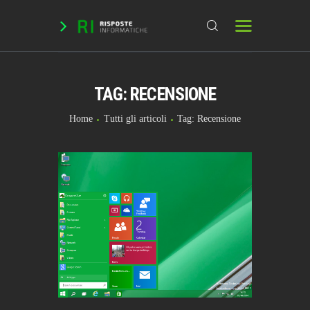
TAG: RECENSIONE
HOME
DOMANDE & RICHIESTE
Home
Tutti gli articoli
Tag: Recensione
DOWNLOAD
BLOG
CHAT
FORUM
INFO