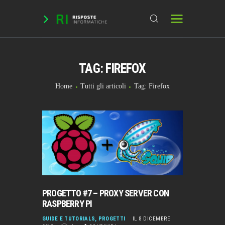
TAG: FIREFOX
HOME
DOMANDE & RICHIESTE
Home
Tutti gli articoli
Tag: Firefox
DOWNLOAD
BLOG
CHAT
FORUM
INFO
PROGETTO #7 – PROXY SERVER CON
RASPBERRY PI
GUIDE E TUTORIALS
,
PROGETTI
IL 8 DICEMBRE