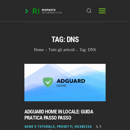
TAG: DNS
HOME
DOMANDE & RICHIESTE
Home
Tutti gli articoli
Tag: DNS
DOWNLOAD
BLOG
CHAT
FORUM
INFO
ADGUARD HOME IN LOCALE: GUIDA
PRATICA PASSO PASSO
GUIDE E TUTORIALS
,
PROGETTI
,
SICUREZZA
IL 9