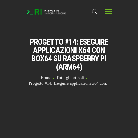
PROGETTO #14: ESEGUIRE
HOME
APPLICAZIONI X64 CON
DOMANDE & RICHIESTE
BOX64 SU RASPBERRY PI
DOWNLOAD
(ARM64)
BLOG
Home
Tutti gli articoli
...
Progetto #14: Eseguire applicazioni x64 con...
CHAT
FORUM
INFO