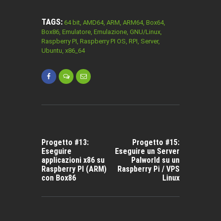
TAGS:
64 bit
,
AMD64
,
ARM
,
ARM64
,
Box64
,
Box86
,
Emulatore
,
Emulazione
,
GNU/Linux
,
Raspberry PI
,
Raspberry PI OS
,
RPI
,
Server
,
Ubuntu
,
x86_64
NAVIGAZIONE
ARTICOLI
ARTICOLO
ARTICOLO
PRECEDENTE:
SUCCESSIVO:
Progetto #13:
Progetto #15:
Eseguire
Eseguire un Server
applicazioni x86 su
Palworld su un
Raspberry PI (ARM)
Raspberry Pi / VPS
con Box86
Linux