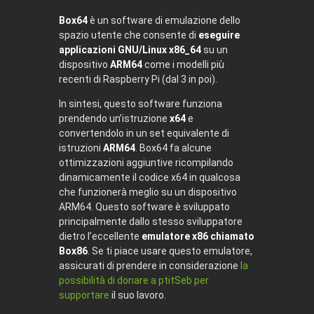
Box64
è un software di emulazione dello
spazio utente che consente di
eseguire
applicazioni GNU/Linux x86_64
su un
dispositivo
ARM64
come i modelli più
recenti di Raspberry Pi (dal 3 in poi).
In sintesi, questo software funziona
prendendo un’istruzione
x64
e
convertendolo in un set equivalente di
istruzioni
ARM64
. Box64 fa alcune
ottimizzazioni aggiuntive ricompilando
dinamicamente il codice x64 in qualcosa
che funzionerà meglio su un dispositivo
ARM64. Questo software è sviluppato
principalmente dallo stesso sviluppatore
dietro l’eccellente
emulatore x86 chiamato
Box86
. Se ti piace usare questo emulatore,
assicurati di prendere in considerazione
la
possibilità di donare a ptitSeb per
supportare
il suo lavoro.