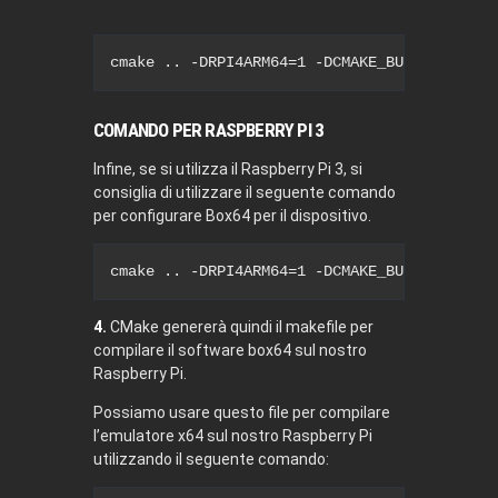
cmake 
..
-DRPI4ARM64
=
1
-DCMAKE_BUILD_TYPE
=
R
COMANDO PER RASPBERRY PI 3
Infine, se si utilizza il Raspberry Pi 3, si
consiglia di utilizzare il seguente comando
per configurare Box64 per il dispositivo.
cmake 
..
-DRPI4ARM64
=
1
-DCMAKE_BUILD_TYPE
=
R
4.
CMake genererà quindi il makefile per
compilare il software box64 sul nostro
Raspberry Pi.
Possiamo usare questo file per compilare
l’emulatore x64 sul nostro Raspberry Pi
utilizzando il seguente comando: