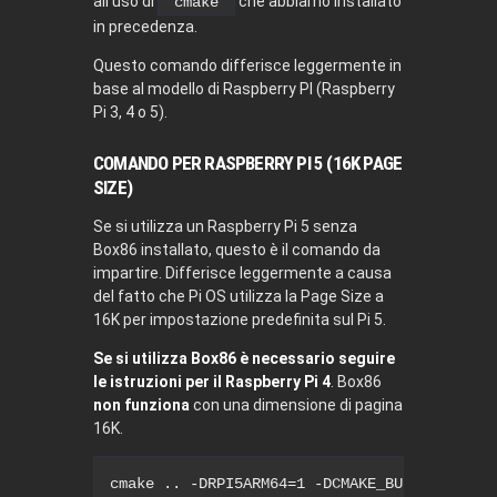
all’uso di
che abbiamo installato
cmake
in precedenza.
Questo comando differisce leggermente in
base al modello di Raspberry PI (Raspberry
Pi 3, 4 o 5).
COMANDO PER RASPBERRY PI 5 (16K PAGE
SIZE)
Se si utilizza un Raspberry Pi 5 senza
Box86 installato, questo è il comando da
impartire. Differisce leggermente a causa
del fatto che Pi OS utilizza la Page Size a
16K per impostazione predefinita sul Pi 5.
Se si utilizza Box86 è necessario seguire
le istruzioni per il Raspberry Pi 4
. Box86
non funziona
con una dimensione di pagina
16K.
cmake 
..
-DRPI5ARM64
=
1
-DCMAKE_BUILD_TYPE
=
R