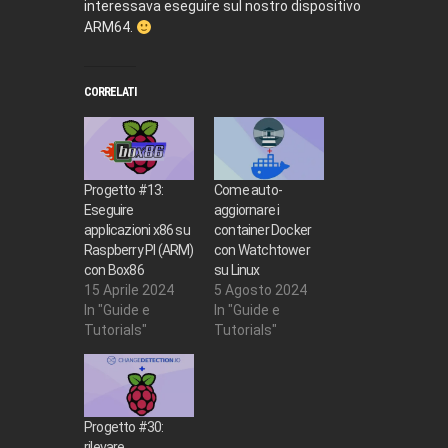
interessava eseguire sul nostro dispositivo
ARM64.
CORRELATI
Progetto #13:
Come auto-
Eseguire
aggiornare i
applicazioni x86 su
container Docker
Raspberry PI (ARM)
con Watchtower
con Box86
su Linux
15 Aprile 2024
5 Agosto 2024
In "Guide e
In "Guide e
Tutorials"
Tutorials"
Progetto #30:
rilevare