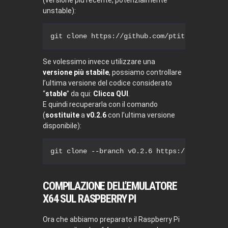
(versione più recente, potenzialmente
unstable):
git
 clone https://github.com/ptitSeb/box64.
Se volessimo invece utilizzare una
versione più stabile
, possiamo controllare
l’ultima versione del codice considerato
“
stable
” da qui:
Clicca QUI
.
E quindi recuperarla con il comando
(
sostituite
a
v0.2.6
con l’ultima versione
disponibile):
git
 clone 
--branch
 v0.2.6 https://github.co
COMPILAZIONE DELL’EMULATORE
X64 SUL RASPBERRY PI
Ora che abbiamo preparato il Raspberry Pi