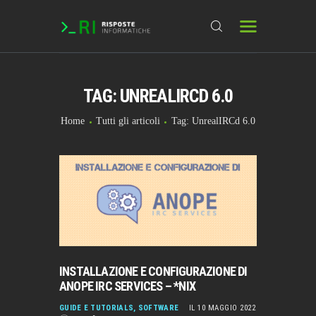
TAG: UNREALIRCD 6.0
HOME
DOMANDE & RICHIESTE
Home
Tutti gli articoli
Tag: UnrealIRCd 6.0
DOWNLOAD
BLOG
CHAT
FORUM
INFO
INSTALLAZIONE E CONFIGURAZIONE DI
ANOPE IRC SERVICES – *NIX
GUIDE E TUTORIALS
,
SOFTWARE
IL 10 MAGGIO 2022