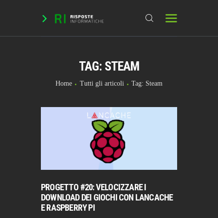
TAG: STEAM
HOME
DOMANDE & RICHIESTE
Home
Tutti gli articoli
Tag: Steam
DOWNLOAD
BLOG
CHAT
FORUM
INFO
PROGETTO #20: VELOCIZZARE I
DOWNLOAD DEI GIOCHI CON LANCACHE
E RASPBERRY PI