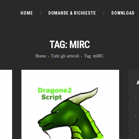
HOME
HOME
DOMANDE & RICHIESTE
DOWNLOAD
DOMANDE & RICHIESTE
TAG: MIRC
DOWNLOAD
Home
Tutti gli articoli
Tag: mIRC
BLOG
CHAT
A
FORUM
INFO