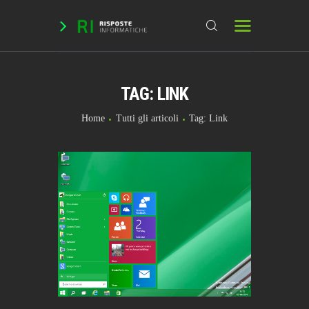
TAG: LINK
HOME
DOMANDE & RICHIESTE
Home
Tutti gli articoli
Tag: Link
DOWNLOAD
BLOG
CHAT
FORUM
INFO