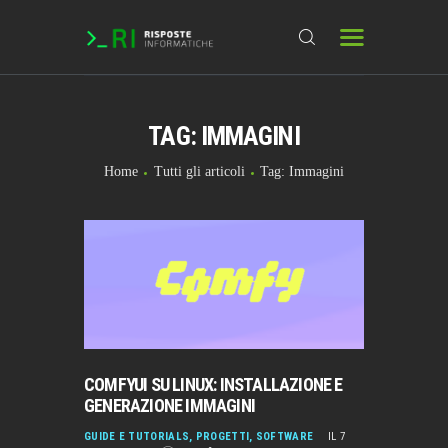
TAG: IMMAGINI
HOME
DOMANDE & RICHIESTE
Home
Tutti gli articoli
Tag: Immagini
DOWNLOAD
BLOG
CHAT
FORUM
INFO
COMFYUI SU LINUX: INSTALLAZIONE E
GENERAZIONE IMMAGINI
GUIDE E TUTORIALS
,
PROGETTI
,
SOFTWARE
IL 7