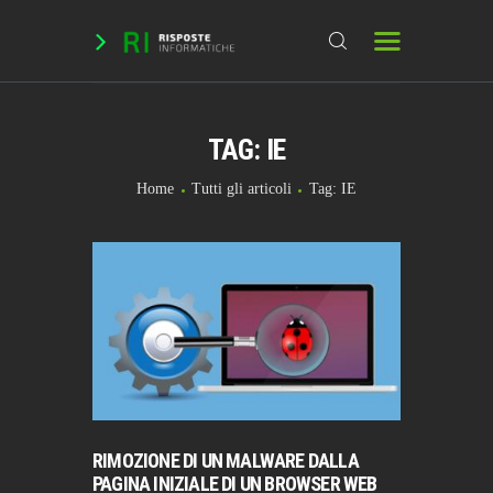
TAG: IE
HOME
DOMANDE & RICHIESTE
Home
Tutti gli articoli
Tag: IE
DOWNLOAD
BLOG
CHAT
FORUM
INFO
RIMOZIONE DI UN MALWARE DALLA
PAGINA INIZIALE DI UN BROWSER WEB