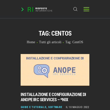
TAG: CENTOS
HOME
DOMANDE & RICHIESTE
Home
Tutti gli articoli
Tag: CentOS
DOWNLOAD
BLOG
CHAT
FORUM
INFO
INSTALLAZIONE E CONFIGURAZIONE DI
ANOPE IRC SERVICES – *NIX
GUIDE E TUTORIALS
,
SOFTWARE
IL 10 MAGGIO 2022