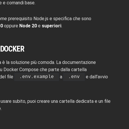
le e comandi base.
me prerequisito Node.js e specifica che sono
.0
oppure
Node 20
e
superiori
.
 DOCKER
ta è la soluzione più comoda. La documentazione
su Docker Compose che parte dalla cartella
del file
a
e dall’avvio
.env.example
.env
sare subito, puoi creare una cartella dedicata e un file
.