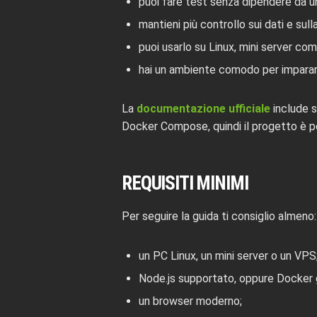
puoi fare test senza dipendere da u
mantieni più controllo sui dati e sull
puoi usarlo su Linux, mini server co
hai un ambiente comodo per imparar
La
documentazione ufficiale
include s
Docker Compose, quindi il progetto è 
REQUISITI MINIMI
Per seguire la guida ti consiglio almeno:
un PC Linux, un mini server o un VPS
Node.js supportato, oppure Docker gi
un browser moderno;