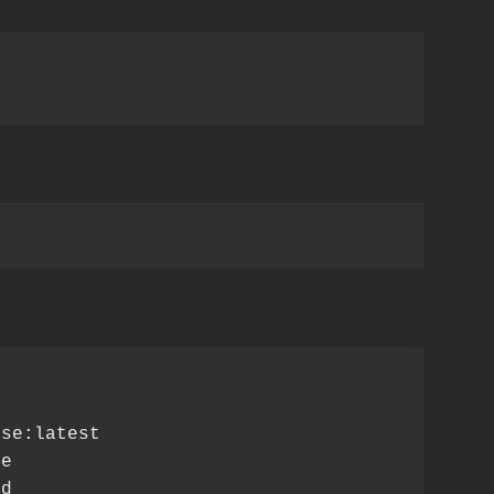
se:latest

e

d
