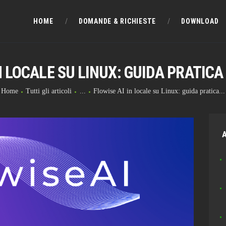
HOME
HOME
DOMANDE & RICHIESTE
DOWNLOAD
DOMANDE & RICHIESTE
N LOCALE SU LINUX: GUIDA PRATIC
DOWNLOAD
Home
Tutti gli articoli
...
Flowise AI in locale su Linux: guida pratica...
BLOG
CHAT
A
FORUM
INFO