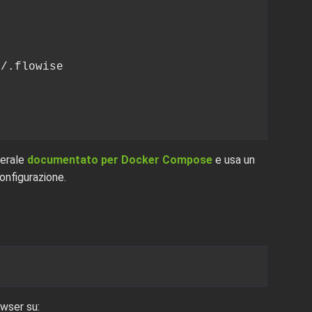
/.flowise

nerale
documentato per Docker Compose
e usa un
onfigurazione.
owser su: