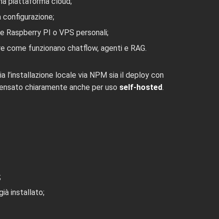
na piattaforma cloud;
a configurazione;
me Raspberry PI o VPS personali;
e come funzionano chatflow, agenti e RAG.
ia l’installazione locale via NPM sia il deploy con
pensato chiaramente anche per uso
self-hosted
.
;
à installato;