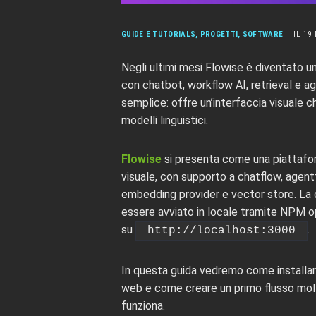
GUIDE E TUTORIALS
,
PROGETTI
,
SOFTWARE
IL 19
Negli ultimi mesi Flowise è diventato u
con chatbot, workflow AI, retrieval e ag
semplice: offre un’interfaccia visuale c
modelli linguistici.
Flowise
si presenta come una piattafor
visuale, con supporto a chatflow, agent
embedding provider e vector store. La
essere avviato in locale tramite NPM 
su
.
http://localhost:3000
In questa guida vedremo come installare
web e come creare un primo flusso molt
funziona.