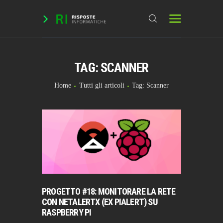
TAG: SCANNER
HOME
DOMANDE & RICHIESTE
Home
Tutti gli articoli
Tag: Scanner
DOWNLOAD
BLOG
CHAT
FORUM
INFO
PROGETTO #18: MONITORARE LA RETE
CON NETALERTX (EX PIALERT) SU
RASPBERRY PI