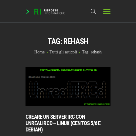
TAG: REHASH
HOME
DOMANDE & RICHIESTE
Home
Tutti gli articoli
Tag: rehash
DOWNLOAD
BLOG
CHAT
FORUM
INFO
CREARE UN SERVER IRC CON
UNREALIRCD – LINUX (CENTOS 5/6 E
DEBIAN)