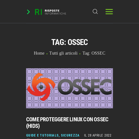
TAG: OSSEC
HOME
DOMANDE & RICHIESTE
Home
Tutti gli articoli
Tag: OSSEC
DOWNLOAD
BLOG
CHAT
FORUM
INFO
COME PROTEGGERE LINUX CON OSSEC
(HIDS)
GUIDE E TUTORIALS
,
SICUREZZA
IL 28 APRILE 2022