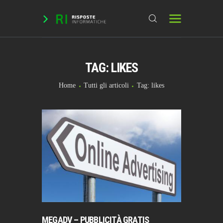
TAG: LIKES
HOME
DOMANDE & RICHIESTE
Home
Tutti gli articoli
Tag: likes
DOWNLOAD
BLOG
CHAT
FORUM
INFO
MEGADV – PUBBLICITÀ GRATIS