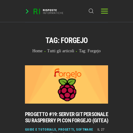
TAG: FORGEJO
HOME
DOMANDE & RICHIESTE
Home
Tutti gli articoli
Tag: Forgejo
DOWNLOAD
BLOG
CHAT
FORUM
INFO
PROGETTO #19: SERVER GIT PERSONALE
SU RASPBERRY PI CON FORGEJO (GITEA)
GUIDE E TUTORIALS
,
PROGETTI
,
SOFTWARE
IL 27