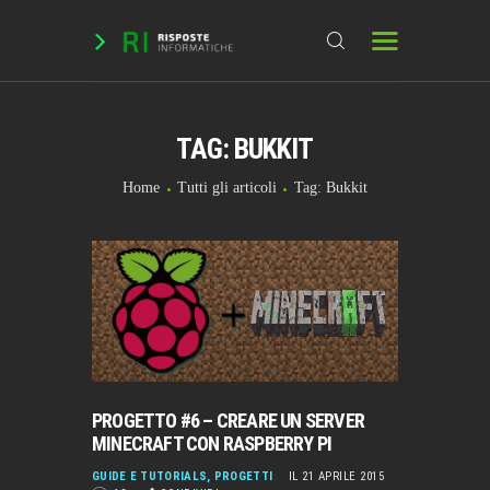
TAG: BUKKIT
HOME
DOMANDE & RICHIESTE
Home
Tutti gli articoli
Tag: Bukkit
DOWNLOAD
BLOG
CHAT
FORUM
INFO
PROGETTO #6 – CREARE UN SERVER
MINECRAFT CON RASPBERRY PI
GUIDE E TUTORIALS
,
PROGETTI
IL 21 APRILE 2015